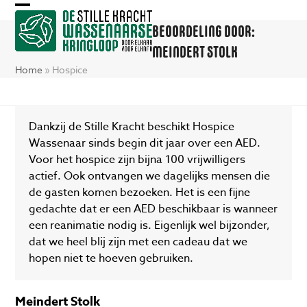
Skip
Open
Close
to
BEOORDELING DOOR:
mobile
mobile
content
MEINDERT STOLK
menu
menu
Home
»
Hospice
Dankzij de Stille Kracht beschikt Hospice
Wassenaar sinds begin dit jaar over een AED.
Voor het hospice zijn bijna 100 vrijwilligers
actief. Ook ontvangen we dagelijks mensen die
de gasten komen bezoeken. Het is een fijne
gedachte dat er een AED beschikbaar is wanneer
een reanimatie nodig is. Eigenlijk wel bijzonder,
dat we heel blij zijn met een cadeau dat we
hopen niet te hoeven gebruiken.
Meindert Stolk