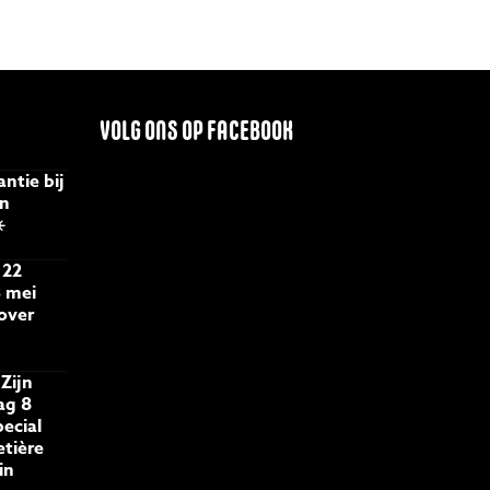
VOLG ONS OP FACEBOOK
ntie bij
an
️
 22
 mei
 over
Zijn
ag 8
pecial
etière
in