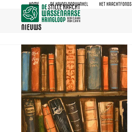
Skip
HOME
DE KRINGLOOPWINKEL
HET KRACHTFONDS
to
content
NIEUWS