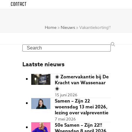
CONTACT
Home
»
Nieuws
»
Vakantiekorting!!
Search
Laatste nieuws
☀️ Zomervakantie bij De
Kracht van Wassenaar
☀️
15 juni 2026
Samen – Zijn 22
woensdag 13 mei 2026,
lezing over valpreventie
7 mei 2026
50e Samen – Zijn 22!!
Woensdag 8 april 2026,