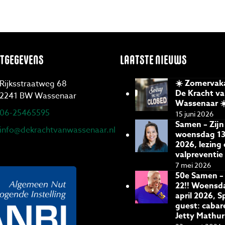
TGEGEVENS
LAATSTE NIEUWS
☀️ Zomervaka
Rijksstraatweg 68
De Kracht v
2241 BW Wassenaar
Wassenaar ☀
06-25465595
15 juni 2026
Samen – Zijn
info@dekrachtvanwassenaar.nl
woensdag 13
2026, lezing
valpreventie
7 mei 2026
50e Samen – 
22!! Woensd
april 2026, S
guest: cabar
Jetty Mathur