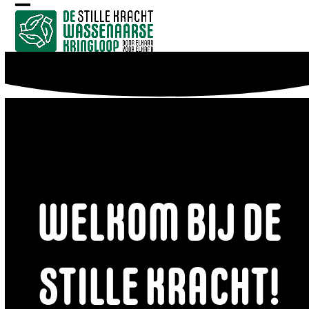
Skip
Open
Close
to
mobile
mobile
content
menu
menu
WELKOM BIJ DE
STILLE KRACHT!