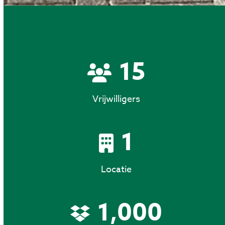
15
15
Vrijwilligers
1
1
Locatie
1000
1,000