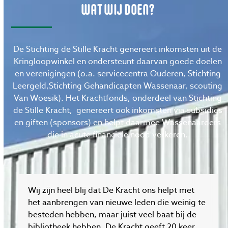
WAT WIJ DOEN?
De Stichting de Stille Kracht genereert inkomsten uit de
Kringloopwinkel en ondersteunt daarvan goede doelen
en verenigingen (o.a. servicecentra Ouderen, Stichting
Leergeld,Stichting Gehandicapten Wassenaar, scouting
Van Woesik). Het Krachtfonds, onderdeel van Stichting
de Stille Kracht, genereert ook inkomsten via subsidies
en giften (sponsors) en helpt daarmee Wassenaarders
die in acute financiële nood verkeren.
Wij zijn heel blij dat De Kracht ons helpt met
het aanbrengen van nieuwe leden die weinig te
besteden hebben, maar juist veel baat bij de
bibliotheek hebben. De Kracht geeft 20 keer