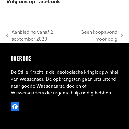
Volg ons op Facebook
Aanbieding vanaf 2
Geen koopavond
previous
next
september 2020
voorlopig
post:
post:
OVER ONS
De Stille Kracht is dè ideologische kringloopwinkel
van Wassenaar. De opbrengsten gaan uitsluitend
naar goede Wassenaarse doelen of
Wassenaarders die urgente hulp nodig hebben.
Facebook