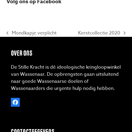
Volg ons op Facebook
Mondkapje verplicht
Kerstcollectie 2020
previous
next
post:
post:
OVER ONS
De Stille Kracht is dè ideologische kringloopwinkel
van Wassenaar. De opbrengsten gaan uitsluitend
naar goede Wassenaarse doelen of
Wassenaarders die urgente hulp nodig hebben.
Facebook
CONTACTGEGEVENS