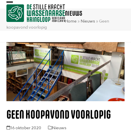
Skip
Open
Close
to
NIEUWS
mobile
mobile
content
Home
»
Nieuws
»
Geen
menu
menu
koopavond voorlopig
GEEN KOOPAVOND VOORLOPIG
16 oktober 2020
Nieuws