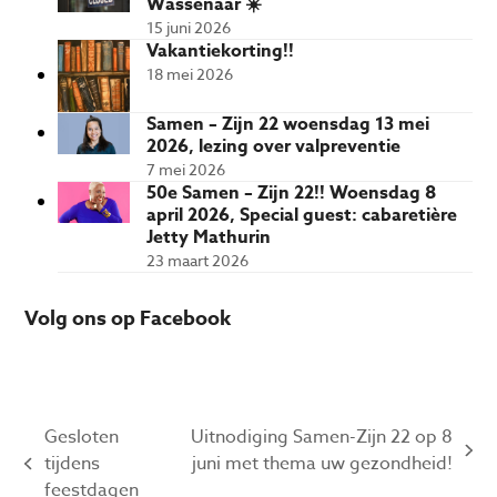
Wassenaar ☀️
15 juni 2026
Vakantiekorting!!
18 mei 2026
Samen – Zijn 22 woensdag 13 mei
2026, lezing over valpreventie
7 mei 2026
50e Samen – Zijn 22!! Woensdag 8
april 2026, Special guest: cabaretière
Jetty Mathurin
23 maart 2026
Volg ons op Facebook
Gesloten
Uitnodiging Samen-Zijn 22 op 8
next
tijdens
juni met thema uw gezondheid!
previous
post:
feestdagen