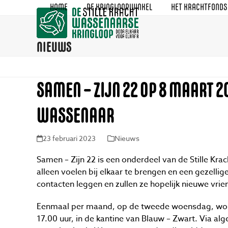
Skip
HOME
DE KRINGLOOPWINKEL
HET KRACHTFONDS
to
content
NIEUWS
SAMEN – ZIJN 22 OP 8 MAART 
WASSENAAR
23 februari 2023
Nieuws
Samen – Zijn 22 is een onderdeel van de Stille Krac
alleen voelen bij elkaar te brengen en een gezelli
contacten leggen en zullen ze hopelijk nieuwe vri
Eenmaal per maand, op de tweede woensdag, word
17.00 uur, in de kantine van Blauw – Zwart. Via 