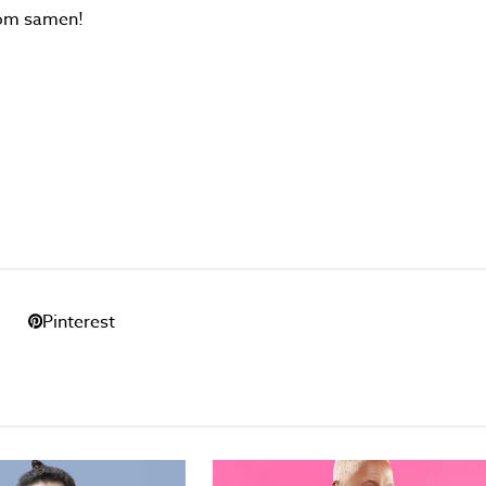
kom samen!
l
Pinterest