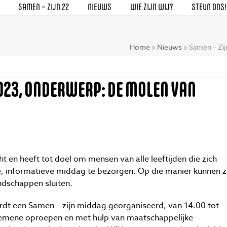
SAMEN – ZIJN 22
NIEUWS
WIE ZIJN WIJ?
STEUN ONS!
Home
»
Nieuws
»
Samen – Zi
2023, ONDERWERP: DE MOLEN VAN
ht en heeft tot doel om mensen van alle leeftijden die zich
ge, informatieve middag te bezorgen. Op die manier kunnen zi
endschappen sluiten.
t een Samen – zijn middag georganiseerd, van 14.00 tot
algemene oproepen en met hulp van maatschappelijke