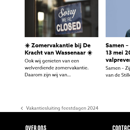
☀️ Zomervakantie bij De
Samen –
Kracht van Wassenaar ☀️
13 mei 2
valpreve
Ook wij genieten van een
welverdiende zomervakantie.
Samen – Zi
Daarom zijn wij van…
van de Stil
Vakantiesluiting feestdagen 2024
previous
post:
OVER ONS
CONTAC