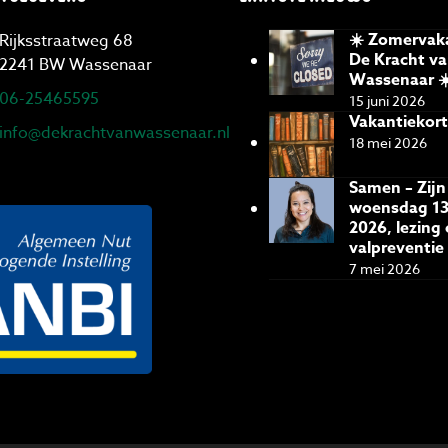
☀️ Zomervaka
Rijksstraatweg 68
De Kracht v
2241 BW Wassenaar
Wassenaar ☀
06-25465595
15 juni 2026
Vakantiekort
info@dekrachtvanwassenaar.nl
18 mei 2026
Samen – Zijn
woensdag 13
2026, lezing
valpreventie
7 mei 2026