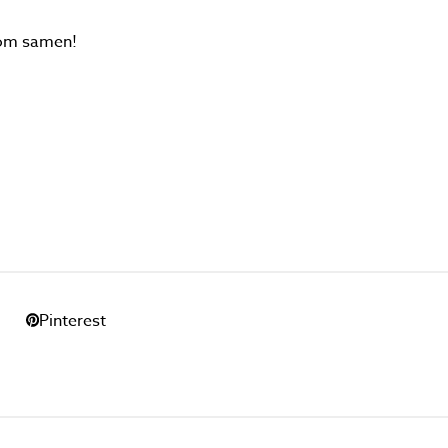
kom samen!
l
Pinterest