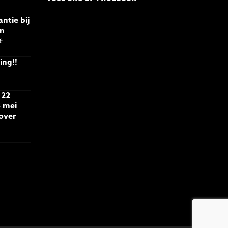
ntie bij
an
️
ing!!
 22
 mei
 over